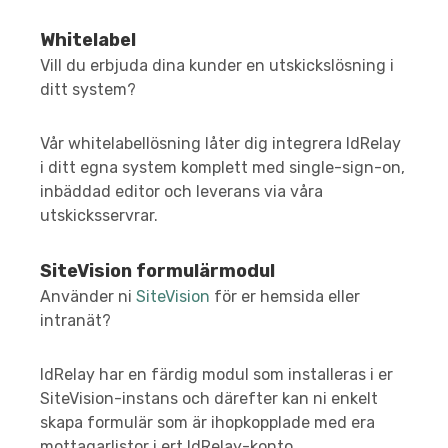
Whitelabel
Vill du erbjuda dina kunder en utskickslösning i
ditt system?
Vår whitelabellösning låter dig integrera IdRelay
i ditt egna system komplett med single-sign-on,
inbäddad editor och leverans via våra
utskicksservrar.
SiteVision formulärmodul
Använder ni
SiteVision
för er hemsida eller
intranät?
IdRelay har en färdig modul som installeras i er
SiteVision-instans och därefter kan ni enkelt
skapa formulär som är ihopkopplade med era
mottagarlistor i ert IdRelay-konto.