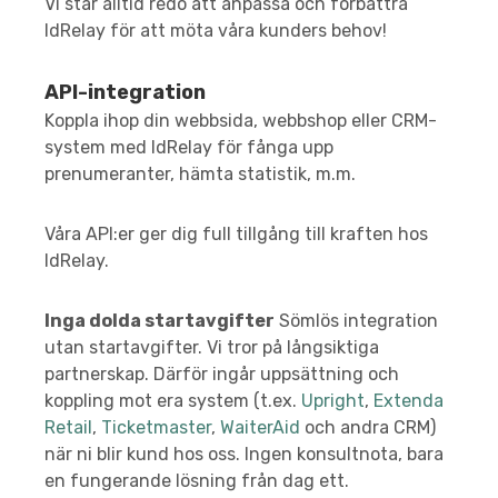
Vi står alltid redo att anpassa och förbättra
IdRelay för att möta våra kunders behov!
API-integration
Koppla ihop din webbsida, webbshop eller CRM-
system med IdRelay för fånga upp
prenumeranter, hämta statistik, m.m.
Våra API:er ger dig full tillgång till kraften hos
IdRelay.
Inga dolda startavgifter
Sömlös integration
utan startavgifter. Vi tror på långsiktiga
partnerskap. Därför ingår uppsättning och
koppling mot era system (t.ex.
Upright
,
Extenda
Retail
,
Ticketmaster
,
WaiterAid
och andra CRM)
när ni blir kund hos oss. Ingen konsultnota, bara
en fungerande lösning från dag ett.