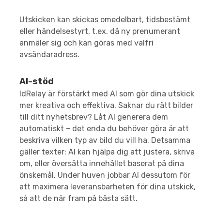
Utskicken kan skickas omedelbart, tidsbestämt
eller händelsestyrt, t.ex. då ny prenumerant
anmäler sig och kan göras med valfri
avsändaradress.
AI-stöd
IdRelay är förstärkt med AI som gör dina utskick
mer kreativa och effektiva. Saknar du rätt bilder
till ditt nyhetsbrev? Låt AI generera dem
automatiskt – det enda du behöver göra är att
beskriva vilken typ av bild du vill ha. Detsamma
gäller texter: AI kan hjälpa dig att justera, skriva
om, eller översätta innehållet baserat på dina
önskemål. Under huven jobbar AI dessutom för
att maximera leveransbarheten för dina utskick,
så att de når fram på bästa sätt.