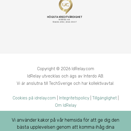
Copyright © 2026 IdRelay.com
IdRelay utvecklas och ägs av Interdo AB.
Vi är anslutna till TechSverige och har kollektivavtal.
Cookies på idrelay.com
|
Integritetspolicy
|
Tillgänglighet
|
Om IdRelay
Vi använder kakor på vår hemsida för att ge dig den
bästa upplevelsen genom att komma ihåg dina