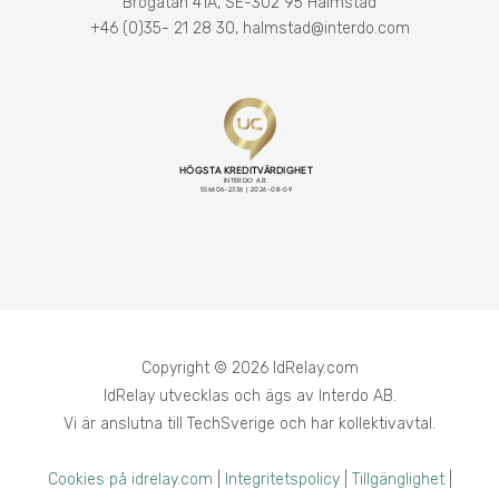
Brogatan 41A, SE-302 95 Halmstad
+46 (0)35- 21 28 30
,
halmstad@interdo.com
Copyright © 2026 IdRelay.com
IdRelay utvecklas och ägs av Interdo AB.
Vi är anslutna till TechSverige och har kollektivavtal.
Cookies på idrelay.com
|
Integritetspolicy
|
Tillgänglighet
|